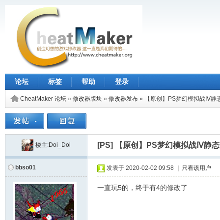
论坛
标签
帮助
登录
CheatMaker 论坛
»
修改器版块
»
修改器发布
»
【原创】PS梦幻模拟战Ⅳ静态
[PS]
【原创】PS梦幻模拟战Ⅳ静态修
楼主:Doi_Doi
bbso01
发表于
2020-02-02 09:58
|
只看该用户
一直玩5的，终于有4的修改了