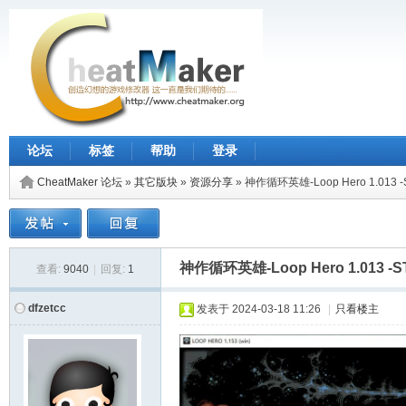
论坛
标签
帮助
登录
CheatMaker 论坛
»
其它版块
»
资源分享
»
神作循环英雄-Loop Hero 1.013 
神作循环英雄-Loop Hero 1.013 -
查看:
9040
|
回复:
1
dfzetcc
发表于
2024-03-18 11:26
|
只看楼主