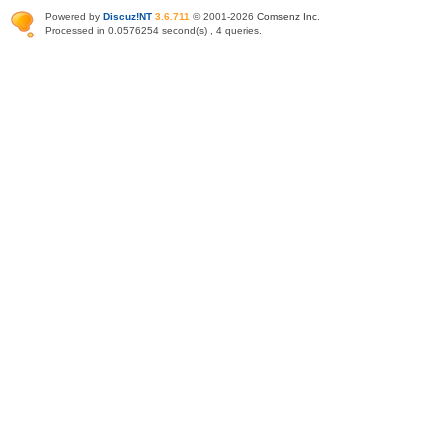
Powered by
Discuz!NT
3.6.711
© 2001-2026
Comsenz Inc
.
Processed in 0.0576254 second(s) , 4 queries.