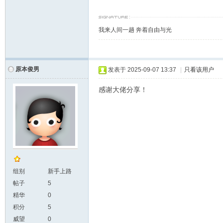
我来人间一趟 奔着自由与光
原本俊男
发表于
2025-09-07 13:37
|
只看该用户
感谢大佬分享！
组别
新手上路
帖子
5
精华
0
积分
5
威望
0