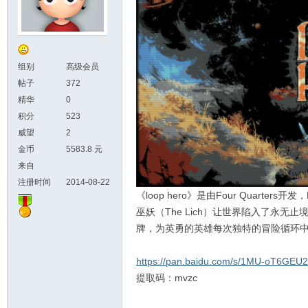
组别
高级会员
帖子
372
精华
0
积分
523
威望
2
金币
5583.8 元
来自
注册时间
2014-08-22
《loop hero》是由Four Quarters开发
巫妖（The Lich）让世界陷入了永
牌，为英勇的英雄每次独特的冒险循环
https://pan.baidu.com/s/1MU-oT6GE
提取码：mvzc