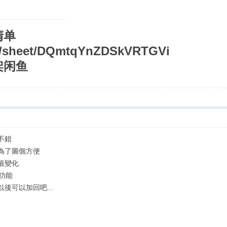
清单
om/sheet/DQmtqYnZDSkVRTGVi
架闲鱼
不錯
為了圖個方便
值變化
功能
後可以加回吧...