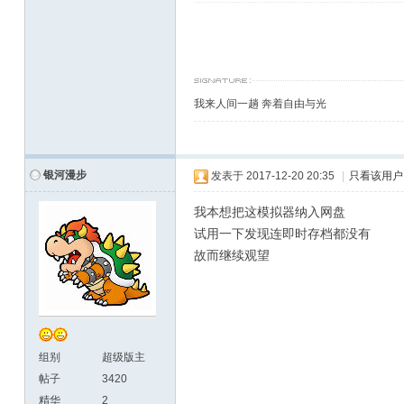
我来人间一趟 奔着自由与光
银河漫步
发表于
2017-12-20 20:35
|
只看该用户
我本想把这模拟器纳入网盘
试用一下发现连即时存档都没有
故而继续观望
组别
超级版主
帖子
3420
精华
2