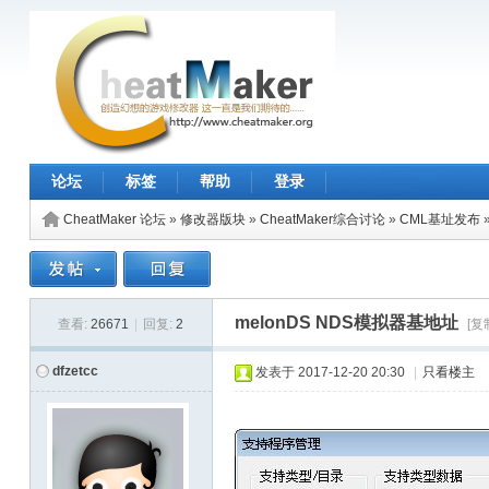
论坛
标签
帮助
登录
CheatMaker 论坛
»
修改器版块
»
CheatMaker综合讨论
»
CML基址发布
melonDS NDS模拟器基地址
查看:
26671
|
回复:
2
[复
dfzetcc
发表于
2017-12-20 20:30
|
只看楼主