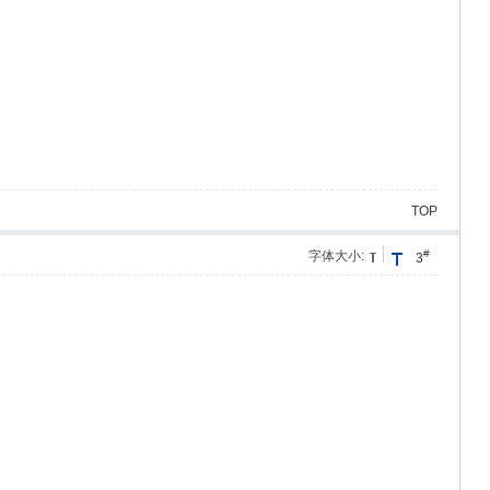
TOP
#
字体大小:
3