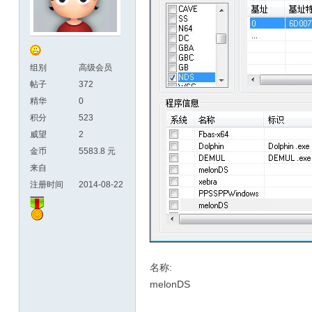
组别
高级会员
帖子
372
精华
0
积分
523
威望
2
金币
5583.8 元
来自
注册时间
2014-08-22
名称:
melonDS