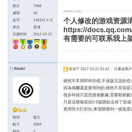
积分
7086
威望
36
个人修改的游戏资源
金币
146341.4 元
来自
星城
https://docs.qq.c
注册时间
2012-10-21
有需要的可联系我上
Blader
发表于
2017-12-21 01:42
|
只看该用户
雖然不常用即時存檔,不過版主說的也
因為偶爾還是要用到的,雖然不見得是
很多時候只是想搜索數據,需要觀察數
只是這模擬器從0.5版開始去掉了加速
實用性大打折扣,希望開發到一個進度以
组别
版主
帖子
3594
精华
2