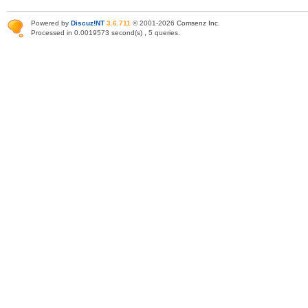
Powered by
Discuz!NT
3.6.711
© 2001-2026
Comsenz Inc
.
Processed in 0.0019573 second(s) , 5 queries.