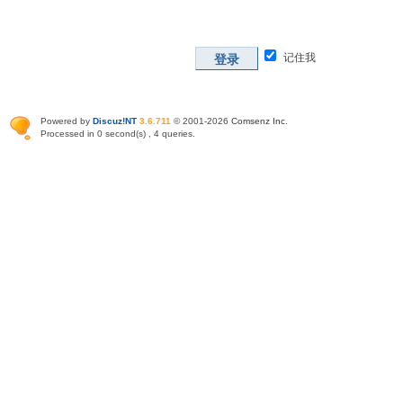
记住我
登录
Powered by
Discuz!NT
3.6.711
© 2001-2026
Comsenz Inc
.
Processed in 0 second(s) , 4 queries.