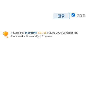
记住我
登录
Powered by
Discuz!NT
3.6.711
© 2001-2026
Comsenz Inc
.
Processed in 0 second(s) , 2 queries.