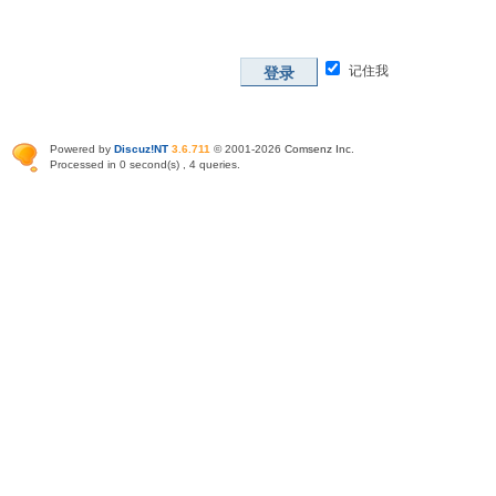
记住我
登录
Powered by
Discuz!NT
3.6.711
© 2001-2026
Comsenz Inc
.
Processed in 0 second(s) , 4 queries.