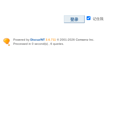
记住我
登录
Powered by
Discuz!NT
3.6.711
© 2001-2026
Comsenz Inc
.
Processed in 0 second(s) , 6 queries.