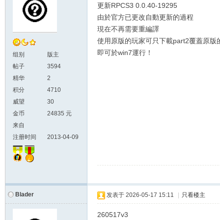
更新RPCS3 0.0.40-19295
由於官方已更改自動更新的過程
現在不再需要重編譯
使用原版的玩家可只下載part2覆蓋原版
即可於win7運行！
组别
版主
帖子
3594
精华
2
积分
4710
威望
30
金币
24835 元
来自
注册时间
2013-04-09
Blader
发表于
2026-05-17 15:11
|
只看楼主
260517v3