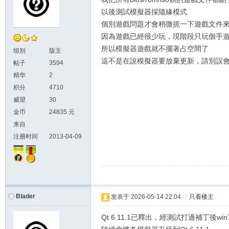
以後測試模擬器採隨緣模式
個別遊戲問題才會稍微抓一下遊戲文件
因為遊戲已經很少玩，現階段只玩個手遊
所以模擬器遊戲就不擺著占空間了
组别
版主
這不是在說模擬器要放棄更新，請別誤
帖子
3594
精华
2
积分
4710
威望
30
金币
24835 元
来自
注册时间
2013-04-09
Blader
发表于
2026-05-14 22:04
|
只看楼主
Qt 6.11.1已釋出，經測試打過補丁後wi