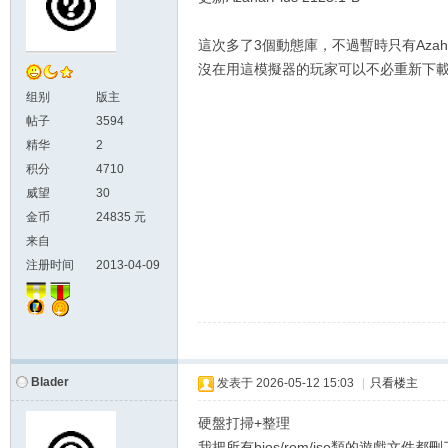
這次多了3個動態庫，不過暫時只有Azahar
沒在用這模擬器的玩家可以不必重新下載pa
组别
版主
帖子
3594
精华
2
积分
4710
威望
30
金币
24835 元
来自
注册时间
2013-04-09
Blader
发表于
2026-05-12 15:03
|
只看楼主
硬盤打掃+整理
我把所有bios/rom/iso類的遊戲文件都刪