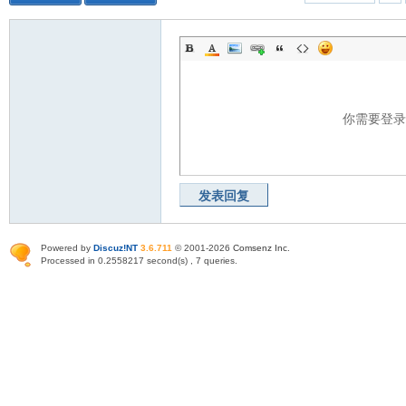
你需要登
发表回复
Powered by
Discuz!NT
3.6.711
© 2001-2026
Comsenz Inc
.
Processed in 0.2558217 second(s) , 7 queries.