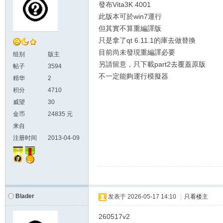
發布Vita3K 4001
此版本可於win7運行
但其實不算重編譯版
只是拿了qt 6.11.1的庫去做替換
目前尚未發現重編譯必要
组别
版主
另請留意，只下載part2去覆蓋原版
帖子
3594
不一定能夠運行模擬器
精华
2
积分
4710
威望
30
金币
24835 元
来自
注册时间
2013-04-09
Blader
发表于
2026-05-17 14:10
|
只看楼主
260517v2