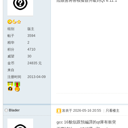
陸續會將各模擬器升級到Qt 6.11.1
组别
版主
帖子
3594
精华
2
积分
4710
威望
30
金币
24835 元
来自
注册时间
2013-04-09
Blader
发表于
2026-05-16 20:55
|
只看楼主
gcc 16貌似跟預編譯的qt庫有衝突