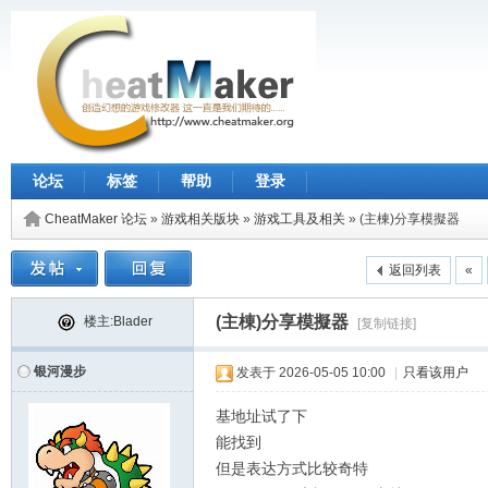
论坛
标签
帮助
登录
CheatMaker 论坛
»
游戏相关版块
»
游戏工具及相关
»
(主棟)分享模擬器
返回列表
«
(主棟)分享模擬器
楼主:Blader
[复制链接]
银河漫步
发表于
2026-05-05 10:00
|
只看该用户
基地址试了下
能找到
但是表达方式比较奇特