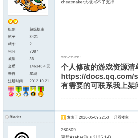
cheatmaker大概写不了支持
组别
超级版主
帖子
3421
精华
2
积分
7087
威望
36
个人修改的游戏资源清
金币
146346.4 元
来自
星城
https://docs.qq.co
注册时间
2012-10-21
有需要的可联系我上架
Blader
发表于
2026-05-09 22:53
|
只看楼主
260509
更新AzaharPlus 2125.1-B