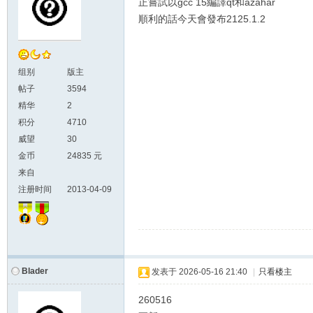
正嘗試以gcc 15編譯qt和azahar
順利的話今天會發布2125.1.2
组别
版主
帖子
3594
精华
2
积分
4710
威望
30
金币
24835 元
来自
注册时间
2013-04-09
Blader
发表于
2026-05-16 21:40
|
只看楼主
260516