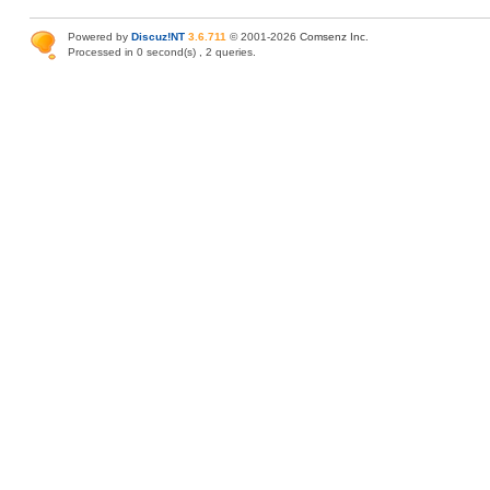
Powered by
Discuz!NT
3.6.711
© 2001-2026
Comsenz Inc
.
Processed in 0 second(s) , 2 queries.