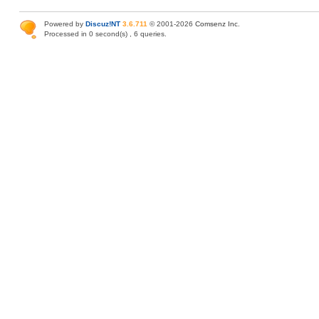
Powered by
Discuz!NT
3.6.711
© 2001-2026
Comsenz Inc
.
Processed in 0 second(s) , 6 queries.