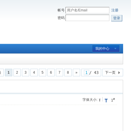
帐号
注册
密码
登录
我的中心
/ 43
表
1
2
3
4
5
6
7
8
»
下一页
#
字体大小:
1