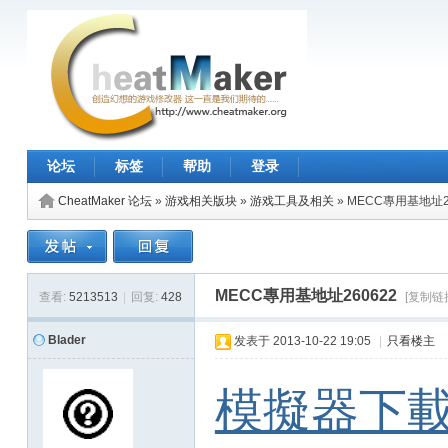
论坛
标签
帮助
登录
CheatMaker 论坛
»
游戏相关版块
»
游戏工具及相关
»
MECC專用基地址2
MECC專用基地址260622
查看:
5213513
|
回复:
428
[复制链
Blader
发表于
2013-10-22 19:05
|
只看楼主
模擬器下