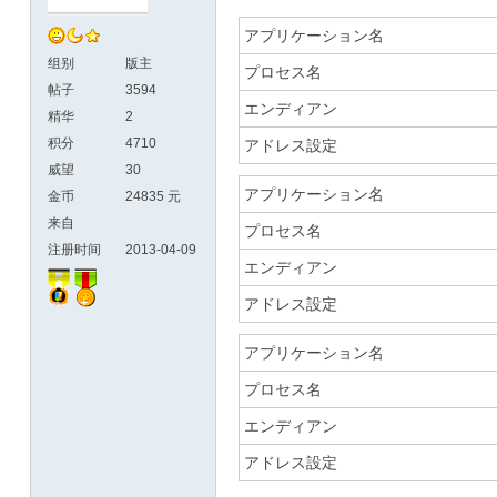
アプリケーション名
组别
版主
プロセス名
帖子
3594
エンディアン
精华
2
积分
4710
アドレス設定
威望
30
アプリケーション名
金币
24835 元
来自
プロセス名
注册时间
2013-04-09
エンディアン
アドレス設定
アプリケーション名
プロセス名
エンディアン
アドレス設定