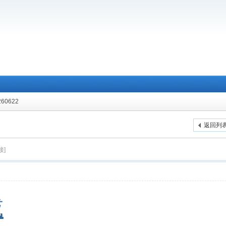
60622
返回列
接]
載