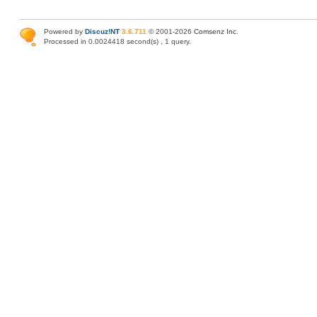
Powered by
Discuz!NT
3.6.711
© 2001-2026
Comsenz Inc
.
Processed in 0.0024418 second(s) , 1 query.