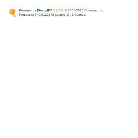
Powered by
Discuz!NT
3.6.711
© 2001-2026
Comsenz Inc
.
Processed in 0.0122372 second(s) , 3 queries.