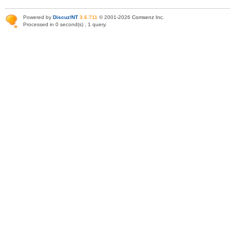
Powered by
Discuz!NT
3.6.711
© 2001-2026
Comsenz Inc
.
Processed in 0 second(s) , 1 query.