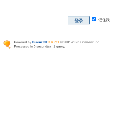
记住我
登录
Powered by
Discuz!NT
3.6.711
© 2001-2026
Comsenz Inc
.
Processed in 0 second(s) , 1 query.