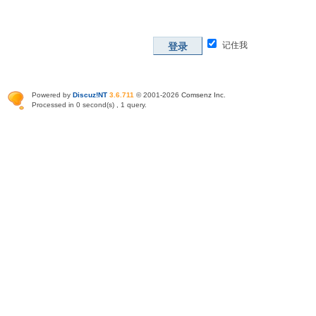
记住我
登录
Powered by
Discuz!NT
3.6.711
© 2001-2026
Comsenz Inc
.
Processed in 0 second(s) , 1 query.