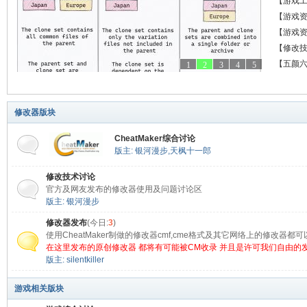
全皮肤
【游戏
决方法
9.0 中
【游戏
载 解压
【游戏
C+预购
【修改
【五颜
1
2
3
4
5
修改器版块
CheatMaker综合讨论
版主:
银河漫步
,
天枫十一郎
修改技术讨论
官方及网友发布的修改器使用及问题讨论区
版主:
银河漫步
修改器发布
(今日:
3
)
使用CheatMaker制做的修改器cmf,cme格式及其它网络上的修改器
在这里发布的原创修改器 都将有可能被CM收录 并且是许可我们自由的
版主:
silentkiller
游戏相关版块