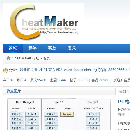
论坛
标签
帮助
登录
CheatMaker 论坛
» 首页
公告:
最新正式版: v1.81 官方网站: www.cheatmaker.org QQ群: 88592665
20
今日:
4
|
昨日:
4
|
最高:
2420
|
主题:
3644
|
帖子:
30296
|
会员:
38980
|
欢迎新会员
热点图片
最新主
PC格
PC格
链接：htt
https
【游戏
存到自